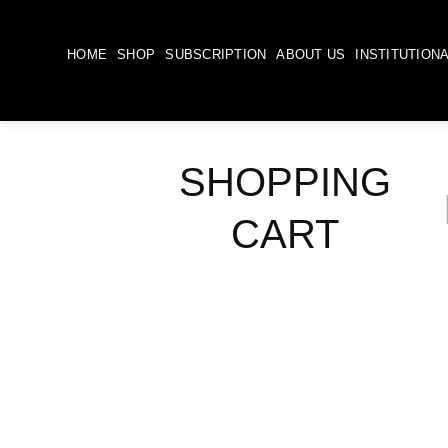
Skip
to
HOME
SHOP
SUBSCRIPTION
ABOUT US
INSTITUTION
content
SHOPPING
CART